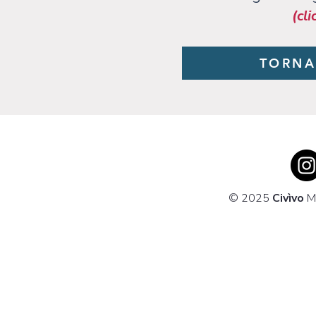
(cli
TORNA
© 2025
Civìvo
Mo